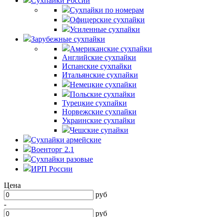
Сухпайки России
Сухпайки по номерам
Офицерские сухпайки
Усиленные сухпайки
Зарубежные сухпайки
Американские сухпайки
Английские сухпайки
Испанские сухпайки
Итальянские сухпайки
Немецкие сухпайки
Польские сухпайки
Турецкие сухпайки
Норвежские сухпайки
Украинские сухпайки
Чешские супайки
Сухпайки армейские
Военторг 2.1
Сухпайки разовые
ИРП России
Цена
руб
-
руб