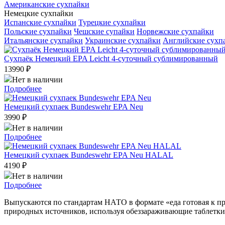
Американские сухпайки
Немецкие сухпайки
Испанские сухпайки
Турецкие сухпайки
Польские сухпайки
Чешские супайки
Норвежские сухпайки
Итальянские сухпайки
Украинские сухпайки
Английские сухп
Сухпаёк Немецкий EPA Leicht 4-суточный сублимированный
13990
₽
Нет в наличии
Подробнее
Немецкий сухпаек Bundeswehr EPA Neu
3990
₽
Нет в наличии
Подробнее
Немецкий сухпаек Bundeswehr EPA Neu HALAL
4190
₽
Нет в наличии
Подробнее
Выпускаются по стандартам НАТО в формате «еда готовая к пр
природных источников, используя обеззараживающие таблетки,